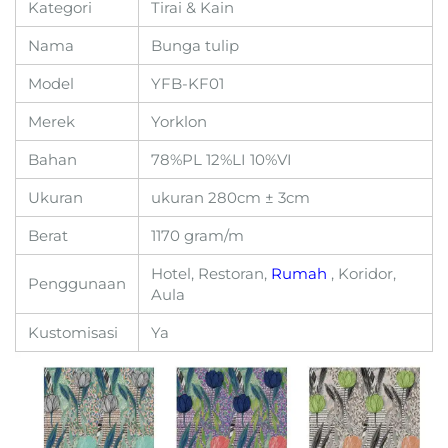
Kategori
Tirai & Kain
Nama
Bunga tulip
Model
YFB-KF01
Merek
Yorklon
Bahan
78%PL 12%LI 10%VI
Ukuran
ukuran 280cm ± 3cm
Berat
1170 gram/m
Hotel, Restoran,
Rumah
, Koridor,
Penggunaan
Aula
Kustomisasi
Ya