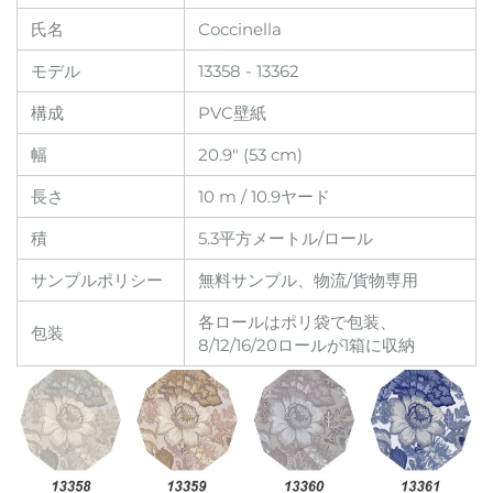
氏名
Coccinella
モデル
13358 - 13362
構成
PVC壁紙
幅
20.9" (53 cm)
長さ
10 m / 10.9ヤード
積
5.3平方メートル/ロール
サンプルポリシー
無料サンプル、物流/貨物専用
各ロールはポリ袋で包装、
包装
8/12/16/20ロールが1箱に収納