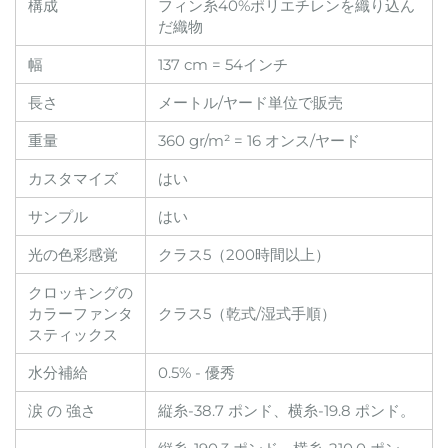
構成
フィン糸40%ポリエチレンを織り込ん
だ織物
幅
137 cm = 54インチ
長さ
メートル/ヤード単位で販売
重量
360 gr/m² = 16 オンス/ヤード
カスタマイズ
はい
サンプル
はい
光の色彩感覚
クラス5（200時間以上）
クロッキングの
カラーファンタ
クラス5（乾式/湿式手順）
スティックス
水分補給
0.5% - 優秀
涙 の 強さ
縦糸-38.7 ポンド、横糸-19.8 ポンド。