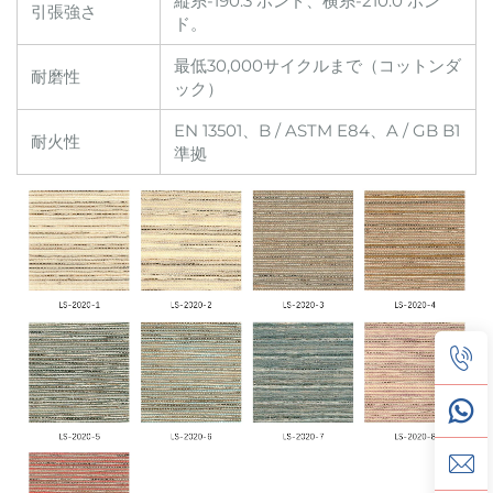
縦糸-190.3 ポンド、横糸-210.0 ポン
引張強さ
ド。
最低30,000サイクルまで（コットンダ
耐磨性
ック）
EN 13501、B / ASTM E84、A / GB B1
耐火性
準拠