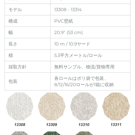
モデル
13308 - 13314
構成
PVC壁紙
幅
20.9" (53 cm)
長さ
10 m / 10.9ヤード
積
5.3平方メートル/ロール
採取方針
無料サンプル、物流/貨物専用
各ロールはポリ袋で包装、
包装
8/12/16/20ロールが1箱に収納