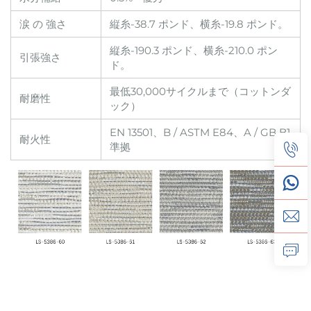
涙 の 強さ
縦糸-38.7 ポンド、横糸-19.8 ポンド。
縦糸-190.3 ポンド、横糸-210.0 ポン
引張強さ
ド。
最低30,000サイクルまで（コットンダ
耐磨性
ック）
EN 13501、B / ASTM E84、A / GB B1
耐火性
準拠