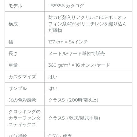
モデル
LS5386 カタログ
防カビ剤入りアクリルに60%ポリオレ
構成
フィン糸40%ポリエチレンを織り込ん
だ織物
幅
137 cm = 54インチ
長さ
メートル/ヤード単位で販売
重量
360 gr/m² = 16 オンス/ヤード
カスタマイズ
はい
サンプル
はい
光の色彩感覚
クラス5（200時間以上）
クロッキングの
カラーファンタ
クラス5（乾式/湿式手順）
スティックス
水分補給
0.5% - 優秀