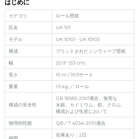
はじめに
カテゴリ
ロール壁紙
氏名
UK 101
モデル
UK 10101
-
UK 10103
構成
プリントされたノンウィーブ壁紙
幅
20.9" (53 cm)
長さ
10 m / 10.9ヤード
重量
1.5 kg ／ ロール
GB 18585-2001適合、無害な
構成の安全性
水銀、カドミウム、鉛、クロム
構成および生産において
物理的性能
QB／T 4034-2010適合
在庫あり：2日
納期