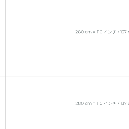
280 cm = 110 インチ / 13
280 cm = 110 インチ / 13