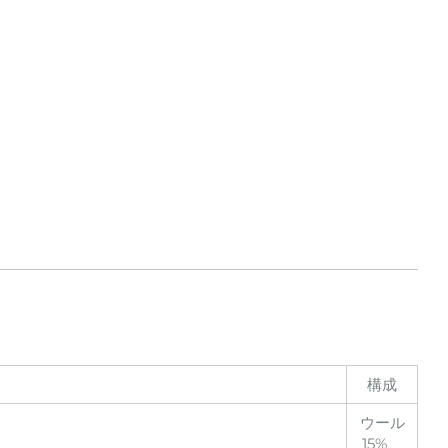
構成
ウール
15%、