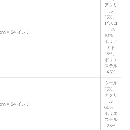
アクリ
ル
15%、
ビスコ
ース
7 cm = 54 インチ
10%、
ポリア
ミド
15%、
ポリエ
ステル
45%
ウール
15%、
アクリ
ル
7 cm = 54 インチ
60%、
ポリエ
ステル
25%