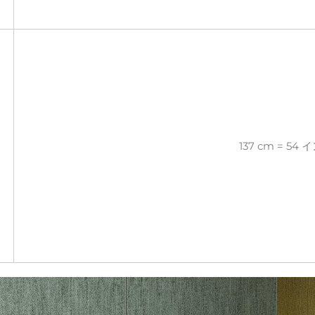
137 cm = 54 