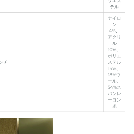
リエス
テル
ナイロ
ン
4%、
アクリ
ル
10%、
ポリエ
インチ
ステル
14%、
18%ウ
ール、
54%ス
パンレ
ーヨン
糸