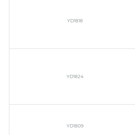
YD1818
YD1824
YD1809