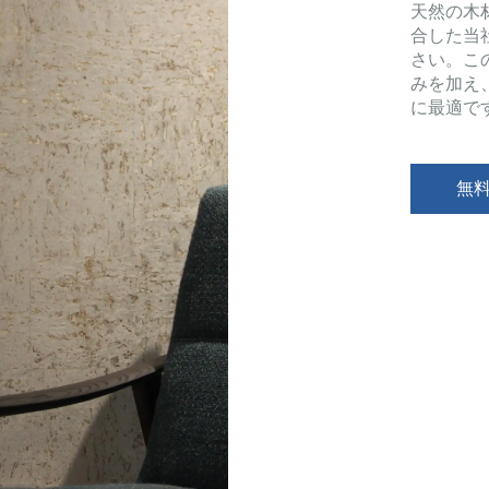
天然の木
合した当
さい。こ
みを加え
に最適で
無