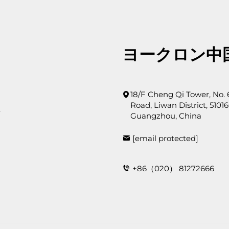
ヨークロン中
18/F Cheng Qi Tower, No.
Road, Liwan District, 51016
画
Guangzhou, China
[email protected]
+86（020） 81272666