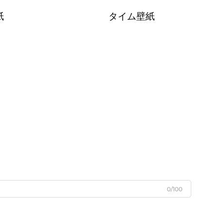
紙
タイム壁紙
0/100