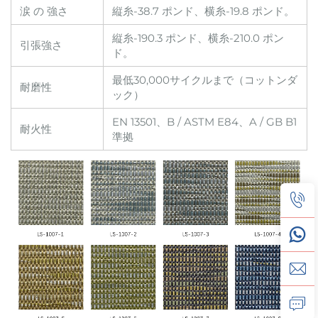
涙 の 強さ
縦糸-38.7 ポンド、横糸-19.8 ポンド。
縦糸-190.3 ポンド、横糸-210.0 ポン
引張強さ
ド。
最低30,000サイクルまで（コットンダ
耐磨性
ック）
EN 13501、B / ASTM E84、A / GB B1
耐火性
準拠