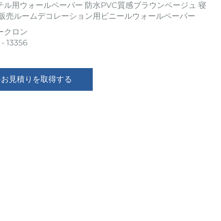
テル用ウォールペーパー 防水PVC質感ブラウンベージュ 寝
量販売ルームデコレーション用ビニールウォールペーパー
ークロン
 - 13356
料お見積りを取得する