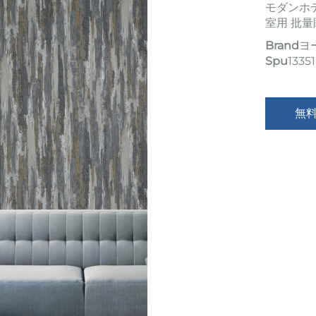
モダンホ
室用 批
Brand
ヨ
Spu
13351
無