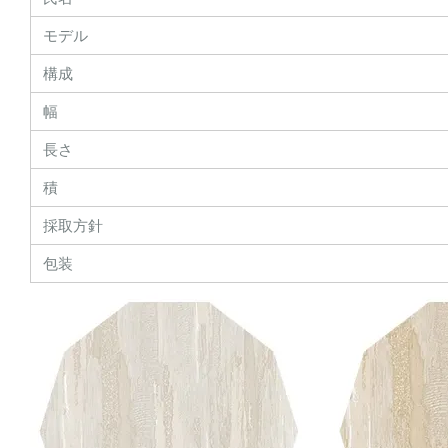
モデル
構成
幅
長さ
積
採取方針
包装