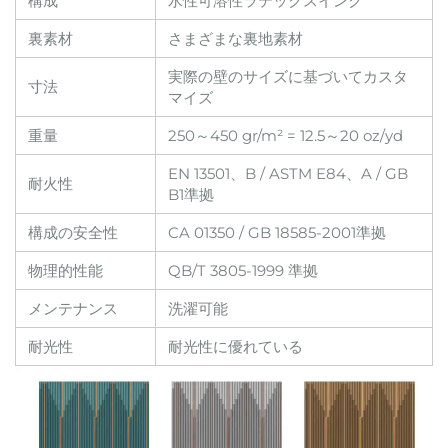
構成
水性可溶性ラテックスインク
裏素材
さまざまな裏地素材
実際の壁のサイズに基づいてカスタ
寸法
マイズ
重量
250～450 gr/m² = 12.5～20 oz/yd
EN 13501、B / ASTM E84、A / GB
耐火性
B1準拠
構成の安全性
CA 01350 / GB 18585-2001準拠
物理的性能
QB/T 3805-1999 準拠
メンテナンス
洗濯可能
耐光性
耐光性に優れている