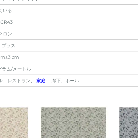
ている
-CR43
クロン
% プラス
cm±3 cm
3グラム/メートル
ル、レストラン、
家庭
、廊下、ホール