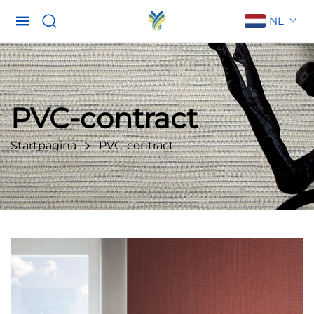
NL
PVC-contract
Startpagina
PVC-contract