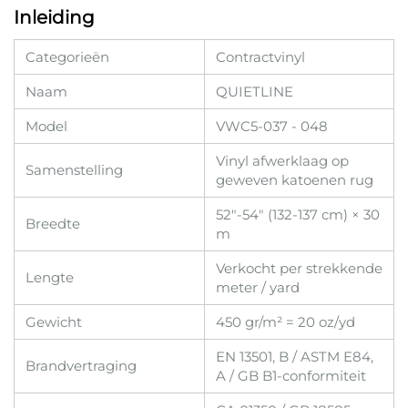
Inleiding
Categorieën
Contractvinyl
Naam
QUIETLINE
Model
VWC5-037 - 048
Vinyl afwerklaag op
Samenstelling
geweven katoenen rug
52"-54" (132-137 cm) × 30
Breedte
m
Verkocht per strekkende
Lengte
meter / yard
Gewicht
450 gr/m² = 20 oz/yd
EN 13501, B / ASTM E84,
Brandvertraging
A / GB B1-conformiteit