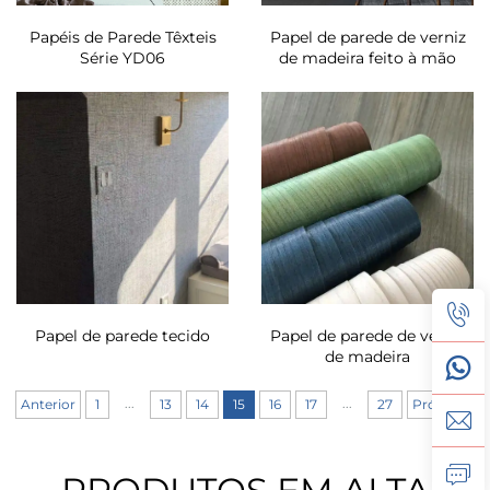
Papéis de Parede Têxteis
Papel de parede de verniz
Série YD06
de madeira feito à mão
Papel de parede tecido
Papel de parede de verniz
de madeira
...
...
Anterior
1
13
14
15
16
17
27
Próximo