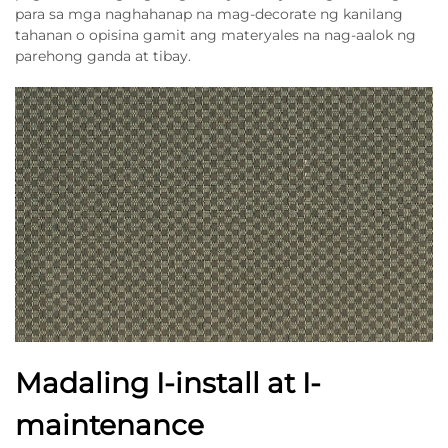
para sa mga naghahanap na mag-decorate ng kanilang
tahanan o opisina gamit ang materyales na nag-aalok ng
parehong ganda at tibay.
Madaling I-install at I-
maintenance