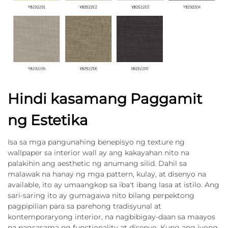
Hindi kasamang Paggamit
ng Estetika
Isa sa mga pangunahing benepisyo ng texture ng
wallpaper sa interior wall ay ang kakayahan nito na
palakihin ang aesthetic ng anumang silid. Dahil sa
malawak na hanay ng mga pattern, kulay, at disenyo na
available, ito ay umaangkop sa iba't ibang lasa at istilo. Ang
sari-saring ito ay gumagawa nito bilang perpektong
pagpipilian para sa parehong tradisyunal at
kontemporaryong interior, na nagbibigay-daan sa maayos
na pagsasama ng functionality at disenyo. Kung ang iyong