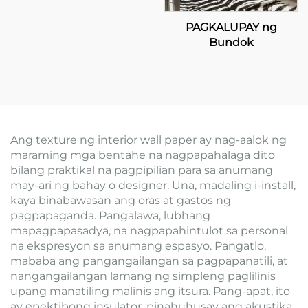
PAGKALUPAY ng
Bundok
Ang texture ng interior wall paper ay nag-aalok ng
maraming mga bentahe na nagpapahalaga dito
bilang praktikal na pagpipilian para sa anumang
may-ari ng bahay o designer. Una, madaling i-install,
kaya binabawasan ang oras at gastos ng
pagpapaganda. Pangalawa, lubhang
mapagpapasadya, na nagpapahintulot sa personal
na ekspresyon sa anumang espasyo. Pangatlo,
mababa ang pangangailangan sa pagpapanatili, at
nangangailangan lamang ng simpleng paglilinis
upang manatiling malinis ang itsura. Pang-apat, ito
ay epektibong insulator, pinahuhusay ang akustika