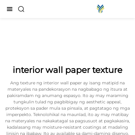
interior wall paper texture
Ang texture ng interior wall paper ay isang matipid na
materyales na pandekorasyon na nagbabago ng itsura at
pakiramdam ng anumang espasyo. Ito ay may maraming
tungkulin tulad ng pagbibigay ng aesthetic appeal,
proteksyon sa pader mula sa pinsala, at pagtatago ng mga
imperpekto. Teknolohikal na maunlad, ito ay may matibay
na materyales na nakakatagal sa pagsusuot at pagkakasira,
kadalasang may moisture-resistant coatings at madaling
linisin na ibabaw. Ito ay available sa dami-daming disenyo,