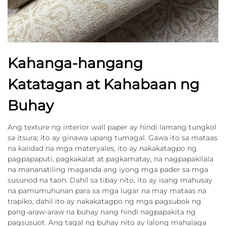
Kahanga-hangang
Katatagan at Kahabaan ng
Buhay
Ang texture ng interior wall paper ay hindi lamang tungkol
sa itsura; ito ay ginawa upang tumagal. Gawa ito sa mataas
na kalidad na mga materyales, ito ay nakakatagpo ng
pagpapaputi, pagkakalat at pagkamatay, na nagpapakilala
na mananatiling maganda ang iyong mga pader sa mga
susunod na taon. Dahil sa tibay nito, ito ay isang mahusay
na pamumuhunan para sa mga lugar na may mataas na
trapiko, dahil ito ay nakakatagpo ng mga pagsubok ng
pang-araw-araw na buhay nang hindi nagpapakita ng
pagsusuot. Ang tagal ng buhay nito ay lalong mahalaga