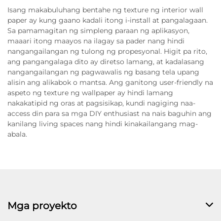
Isang makabuluhang bentahe ng texture ng interior wall
paper ay kung gaano kadali itong i-install at pangalagaan.
Sa pamamagitan ng simpleng paraan ng aplikasyon,
maaari itong maayos na ilagay sa pader nang hindi
nangangailangan ng tulong ng propesyonal. Higit pa rito,
ang pangangalaga dito ay diretso lamang, at kadalasang
nangangailangan ng pagwawalis ng basang tela upang
alisin ang alikabok o mantsa. Ang ganitong user-friendly na
aspeto ng texture ng wallpaper ay hindi lamang
nakakatipid ng oras at pagsisikap, kundi nagiging naa-
access din para sa mga DIY enthusiast na nais baguhin ang
kanilang living spaces nang hindi kinakailangang mag-
abala.
Mga proyekto