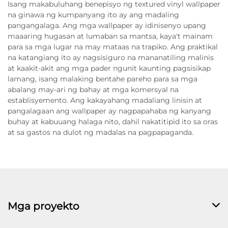
Isang makabuluhang benepisyo ng textured vinyl wallpaper
na ginawa ng kumpanyang ito ay ang madaling
pangangalaga. Ang mga wallpaper ay idinisenyo upang
maaaring hugasan at lumaban sa mantsa, kaya't mainam
para sa mga lugar na may mataas na trapiko. Ang praktikal
na katangiang ito ay nagsisiguro na mananatiling malinis
at kaakit-akit ang mga pader ngunit kaunting pagsisikap
lamang, isang malaking bentahe pareho para sa mga
abalang may-ari ng bahay at mga komersyal na
establisyemento. Ang kakayahang madaliang linisin at
pangalagaan ang wallpaper ay nagpapahaba ng kanyang
buhay at kabuuang halaga nito, dahil nakatitipid ito sa oras
at sa gastos na dulot ng madalas na pagpapaganda.
Mga proyekto