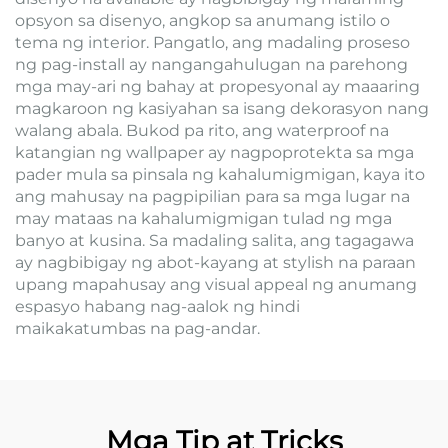
opsyon sa disenyo, angkop sa anumang istilo o
tema ng interior. Pangatlo, ang madaling proseso
ng pag-install ay nangangahulugan na parehong
mga may-ari ng bahay at propesyonal ay maaaring
magkaroon ng kasiyahan sa isang dekorasyon nang
walang abala. Bukod pa rito, ang waterproof na
katangian ng wallpaper ay nagpoprotekta sa mga
pader mula sa pinsala ng kahalumigmigan, kaya ito
ang mahusay na pagpipilian para sa mga lugar na
may mataas na kahalumigmigan tulad ng mga
banyo at kusina. Sa madaling salita, ang tagagawa
ay nagbibigay ng abot-kayang at stylish na paraan
upang mapahusay ang visual appeal ng anumang
espasyo habang nag-aalok ng hindi
maikakatumbas na pag-andar.
Mga Tip at Tricks