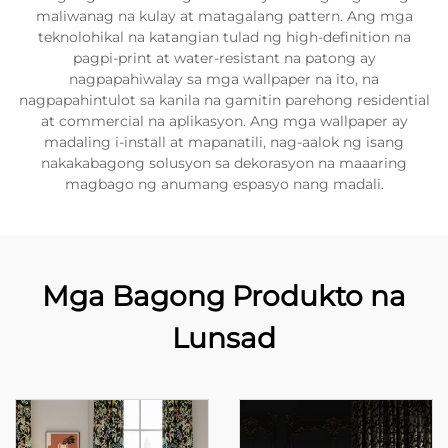
maliwanag na kulay at matagalang pattern. Ang mga
teknolohikal na katangian tulad ng high-definition na
pagpi-print at water-resistant na patong ay
nagpapahiwalay sa mga wallpaper na ito, na
nagpapahintulot sa kanila na gamitin parehong residential
at commercial na aplikasyon. Ang mga wallpaper ay
madaling i-install at mapanatili, nag-aalok ng isang
nakakabagong solusyon sa dekorasyon na maaaring
magbago ng anumang espasyo nang madali.
Mga Bagong Produkto na
Lunsad