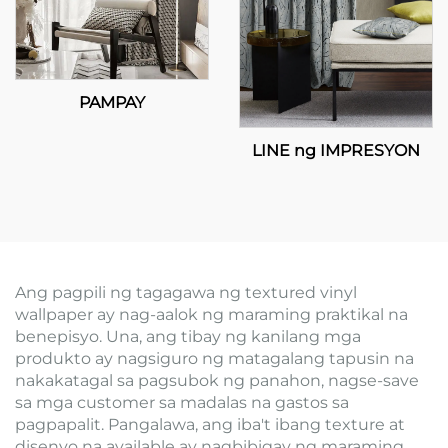
PAMPAY
LINE ng IMPRESYON
Ang pagpili ng tagagawa ng textured vinyl
wallpaper ay nag-aalok ng maraming praktikal na
benepisyo. Una, ang tibay ng kanilang mga
produkto ay nagsiguro ng matagalang tapusin na
nakakatagal sa pagsubok ng panahon, nagse-save
sa mga customer sa madalas na gastos sa
pagpapalit. Pangalawa, ang iba't ibang texture at
disenyo na available ay nagbibigay ng maraming