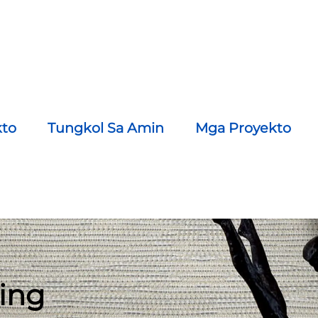
to
Tungkol Sa Amin
Mga Proyekto
Magbigay Ng Kontak Sa Amin
ing