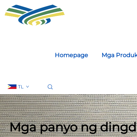
Homepage
Mga Produk
TL
Mga panyo ng dingd