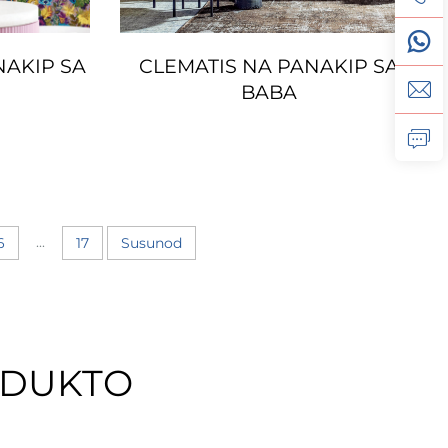
NAKIP SA
CLEMATIS NA PANAKIP SA
BABA
...
6
17
Susunod
ODUKTO