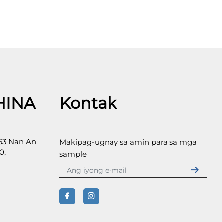
HINA
Kontak
 63 Nan An
Makipag-ugnay sa amin para sa mga
0,
sample