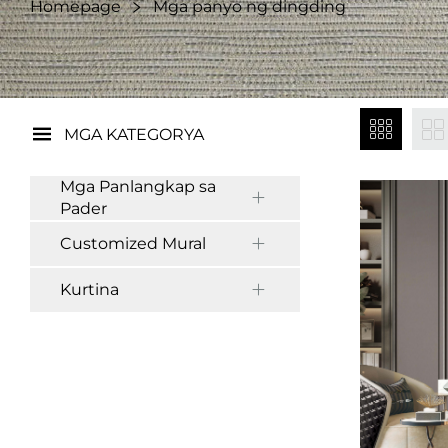
Homepage
Mga panyo ng dingding
MGA KATEGORYA
Mga Panlangkap sa
Pader
Customized Mural
Kurtina