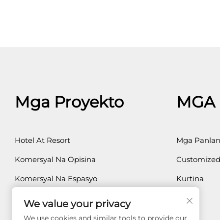
Mga Proyekto
MGA
Hotel At Resort
Mga Panlan
Komersyal Na Opisina
Customized
Komersyal Na Espasyo
Kurtina
Pribadong Tahanan
We value your privacy
Pangkalusugan
We use cookies and similar tools to provide our