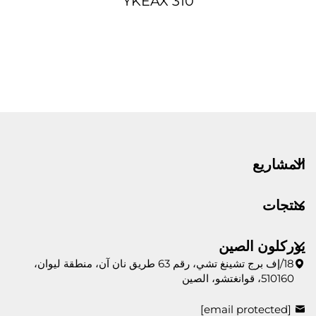
YKEAX 310
المشاريع
منتجات
يوركلون الصين
18/إف برج تشينغ تشي، رقم 63 طريق نان آن، منطقة ليوان،
510160، قوانغتشو، الصين
[email protected]