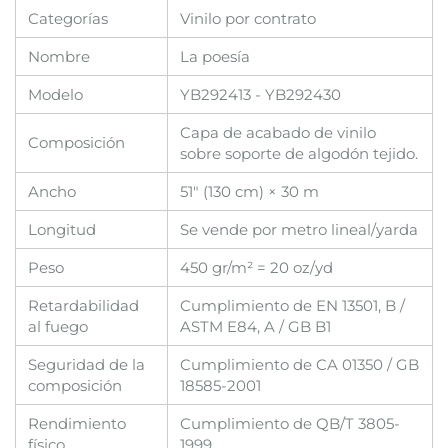
Categorías
Vinilo por contrato
Nombre
La poesía
Modelo
YB292413 - YB292430
Capa de acabado de vinilo
Composición
sobre soporte de algodón tejido.
Ancho
51" (130 cm) × 30 m
Longitud
Se vende por metro lineal/yarda
Peso
450 gr/m² = 20 oz/yd
Retardabilidad
Cumplimiento de EN 13501, B /
al fuego
ASTM E84, A / GB B1
Seguridad de la
Cumplimiento de CA 01350 / GB
composición
18585-2001
Rendimiento
Cumplimiento de QB/T 3805-
físico
1999