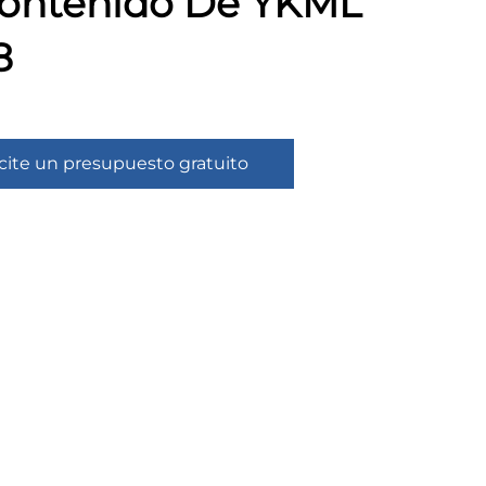
Contenido De YKML
8
icite un presupuesto gratuito