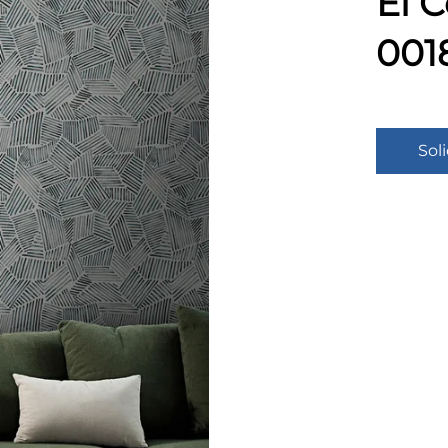
El 
001
Sol