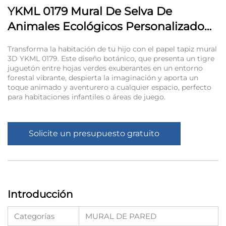
YKML 0179 Mural De Selva De
Animales Ecológicos Personalizado
Para Espacios Comerciales Para
Transforma la habitación de tu hijo con el papel tapiz mural
Niños
3D YKML 0179. Este diseño botánico, que presenta un tigre
juguetón entre hojas verdes exuberantes en un entorno
forestal vibrante, despierta la imaginación y aporta un
toque animado y aventurero a cualquier espacio, perfecto
para habitaciones infantiles o áreas de juego.
Solicite un presupuesto gratuito
Introducción
Categorías
MURAL DE PARED