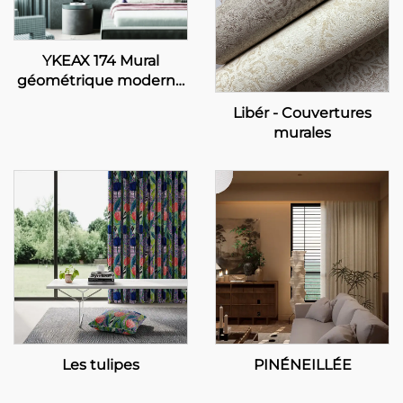
YKEAX 174 Mural
géométrique moderne
résistant au feu sur
Libér - Couvertures
mesure pour la
murales
décoration des murs
des chambres et des
hôtels
Les tulipes
PINÉNEILLÉE