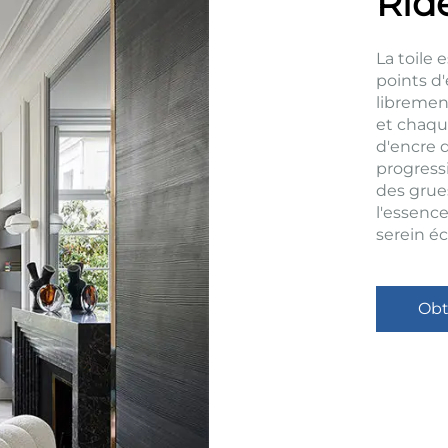
Rid
La toile
points d
libremen
et chaqu
d'encre d
progress
des grues
l'essenc
serein éc
Obt