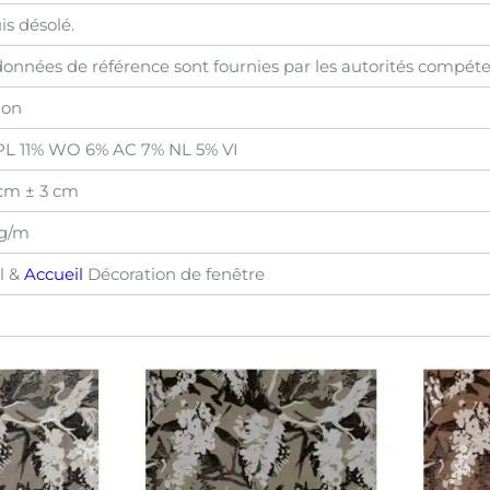
is désolé.
données de référence sont fournies par les autorités compéte
lon
PL 11% WO 6% AC 7% NL 5% VI
cm ± 3 cm
 g/m
l &
Accueil
Décoration de fenêtre