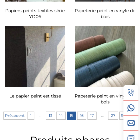
Papiers peints textiles série
Papeterie peint en vinyle de
YD06
bois
Le papier peint est tissé
Papeterie peint en vinyle de
bois
...
...
Précédent
1
13
14
15
16
17
27
Suivant