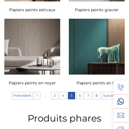
Papiers peints estivaux
Papiers peints gravier
Papiers peints en noyer
Papiers peints en lin
...
Précédent
1
3
4
5
6
7
8
Suivant
Produits phares