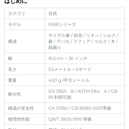
はじめに
カテゴリ
自然
モデル
N168シリーズ
サイザル麻 / 綿糸 / リネン / シルク /
構成
麻 / アバカ / ラフィア / コルク / 木 /
紙織り
幅
91.5 cm = 36 インチ
長さ
5.5メートル = 6ヤード
重量
400 g /平方メートル
EN 13501、B / ASTM E84、A / GB
耐火性
B1 利用可能
構成の安全性
CA 01350 / GB 18585-2001準拠
物理的性能
QB/T 3805-1999 準拠