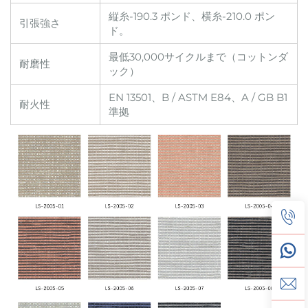
縦糸-190.3 ポンド、横糸-210.0 ポン
引張強さ
ド。
最低30,000サイクルまで（コットンダ
耐磨性
ック）
EN 13501、B / ASTM E84、A / GB B1
耐火性
準拠