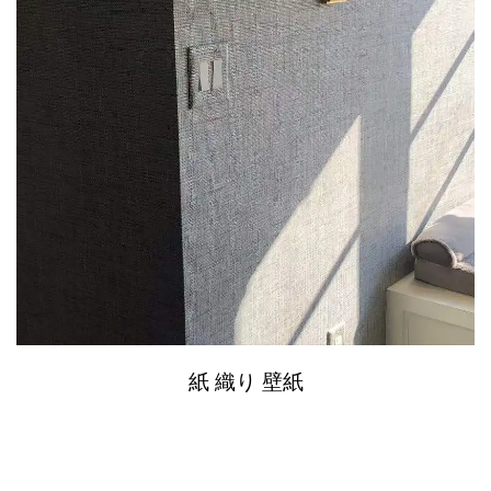
紙 織り 壁紙