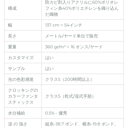
防カビ剤入りアクリルに60%ポリオレ
構成
フィン糸40%ポリエチレンを織り込ん
だ織物
幅
137 cm = 54インチ
長さ
メートル/ヤード単位で販売
重量
360 gr/m² = 16 オンス/ヤード
カスタマイズ
はい
サンプル
はい
光の色彩感覚
クラス5（200時間以上）
クロッキングの
カラーファンタ
クラス5（乾式/湿式手順）
スティックス
水分補給
0.5% - 優秀
涙 の 強さ
縦糸-38.7 ポンド、横糸-19.8 ポンド。