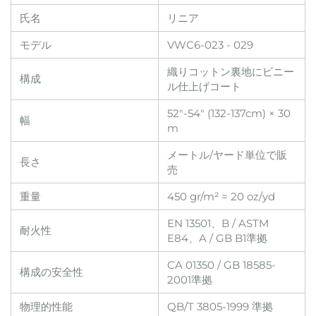
氏名
リニア
モデル
VWC6-023 - 029
織りコットン裏地にビニー
構成
ル仕上げコート
52"-54" (132-137cm) × 30
幅
m
メートル/ヤード単位で販
長さ
売
重量
450 gr/m² = 20 oz/yd
EN 13501、B / ASTM
耐火性
E84、A / GB B1準拠
CA 01350 / GB 18585-
構成の安全性
2001準拠
物理的性能
QB/T 3805-1999 準拠