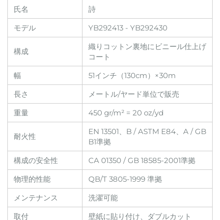
氏名
詩
モデル
YB292413 - YB292430
織りコットン裏地にビニール仕上げ
構成
コート
幅
51インチ（130cm）×30m
長さ
メートル/ヤード単位で販売
重量
450 gr/m² = 20 oz/yd
EN 13501、B / ASTM E84、A / GB
耐火性
B1準拠
構成の安全性
CA 01350 / GB 18585-2001準拠
物理的性能
QB/T 3805-1999 準拠
メンテナンス
洗濯可能
取付
壁紙に貼り付け、ダブルカット