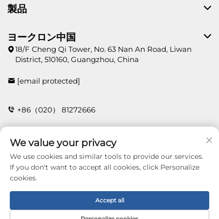
製品
ヨークロン中国
18/F Cheng Qi Tower, No. 63 Nan An Road, Liwan
District, 510160, Guangzhou, China
[email protected]
+86（020） 81272666
We value your privacy
お問い合わせ
We use cookies and similar tools to provide our services.
If you don't want to accept all cookies, click Personalize
cookies.
Copyright © 2026 Guangzhou Yorklon Wallcoverings
Limited. All right reserved -
プライバシーポリシー
Accept all
Personalize cookies