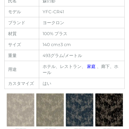
氏名
森の影
モデル
YFC-CR41
ブランド
ヨークロン
材質
100% プラス
サイズ
140 cm±3 cm
重量
493グラム/メートル
ホテル、レストラン、
家庭
、廊下、ホ
用途
ール
カスタマイズ
はい