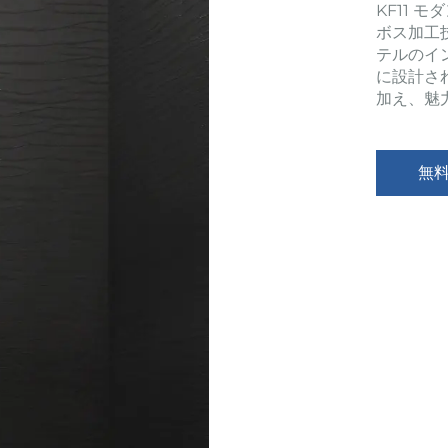
KF11 
ボス加工
テルのイ
に設計さ
加え、魅
無