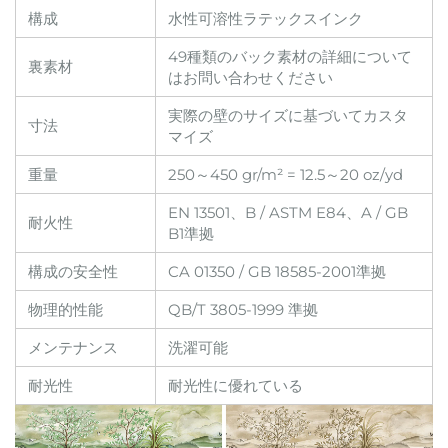
構成
水性可溶性ラテックスインク
49種類のバック素材の詳細について
裏素材
はお問い合わせください
実際の壁のサイズに基づいてカスタ
寸法
マイズ
重量
250～450 gr/m² = 12.5～20 oz/yd
EN 13501、B / ASTM E84、A / GB
耐火性
B1準拠
構成の安全性
CA 01350 / GB 18585-2001準拠
物理的性能
QB/T 3805-1999 準拠
メンテナンス
洗濯可能
耐光性
耐光性に優れている