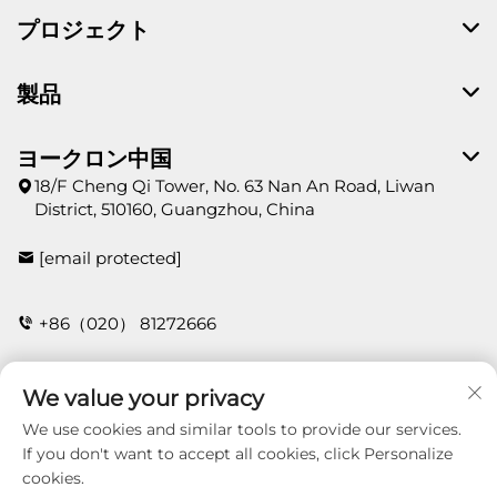
プロジェクト
製品
ヨークロン中国
18/F Cheng Qi Tower, No. 63 Nan An Road, Liwan
District, 510160, Guangzhou, China
[email protected]
+86（020） 81272666
We value your privacy
お問い合わせ
We use cookies and similar tools to provide our services.
If you don't want to accept all cookies, click Personalize
cookies.