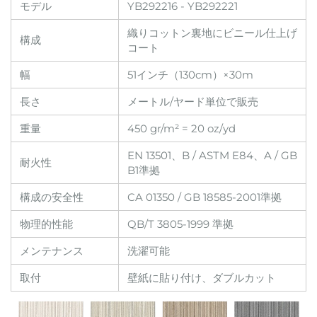
モデル
YB292216 - YB292221
織りコットン裏地にビニール仕上げ
構成
コート
幅
51インチ（130cm）×30m
長さ
メートル/ヤード単位で販売
重量
450 gr/m² = 20 oz/yd
EN 13501、B / ASTM E84、A / GB
耐火性
B1準拠
構成の安全性
CA 01350 / GB 18585-2001準拠
物理的性能
QB/T 3805-1999 準拠
メンテナンス
洗濯可能
取付
壁紙に貼り付け、ダブルカット