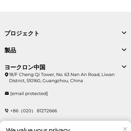
プロジェクト
製品
ヨークロン中国
18/F Cheng Qi Tower, No. 63 Nan An Road, Liwan
District, 510160, Guangzhou, China
[email protected]
+86（020） 81272666
We value your privacy