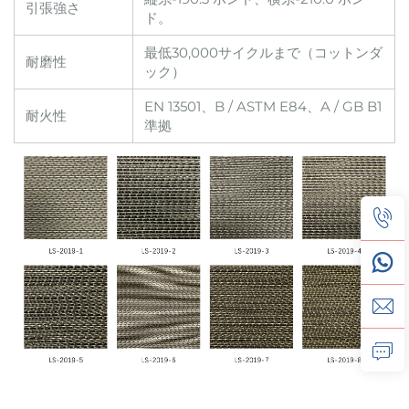
引張強さ
ド。
最低30,000サイクルまで（コットンダ
耐磨性
ック）
EN 13501、B / ASTM E84、A / GB B1
耐火性
準拠