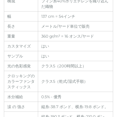
構成
フィン糸40%ポリエチレンを織り込ん
だ織物
幅
137 cm = 54インチ
長さ
メートル/ヤード単位で販売
重量
360 gr/m² = 16 オンス/ヤード
カスタマイズ
はい
サンプル
はい
光の色彩感覚
クラス5（200時間以上）
クロッキングの
カラーファンタ
クラス5（乾式/湿式手順）
スティックス
水分補給
0.5% - 優秀
涙 の 強さ
縦糸-38.7 ポンド、横糸-19.8 ポンド。
縦糸-190.3 ポンド、横糸-210.0 ポン