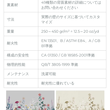
49種類の背面素材の詳細については
裏素材
お問い合わせください
実際の壁のサイズに基づいてカスタ
寸法
マイズ
重量
250～450 gr/m² = 12.5～20 oz/yd
EN 13501、B / ASTM E84、A / GB
耐火性
B1準拠
構成の安全性
CA 01350 / GB 18585-2001準拠
物理的性能
QB/T 3805-1999 準拠
メンテナンス
洗濯可能
耐光性
耐光性に優れている