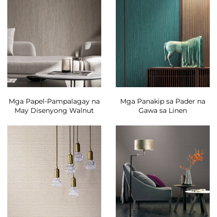
Mga Papel-Pampalagay na
Mga Panakip sa Pader na
May Disenyong Walnut
Gawa sa Linen