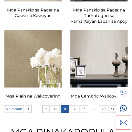
Mga Panakip sa Pader na
Mga Panakip sa Pader na
Gawa sa Kawayan
Tumutugon sa
Pamantayan Laban sa Apoy
Mga Plain na Wallcovering
Mga Cambric Wallcovering
...
...
Nakaraan
1
9
10
11
12
13
27
Susunod