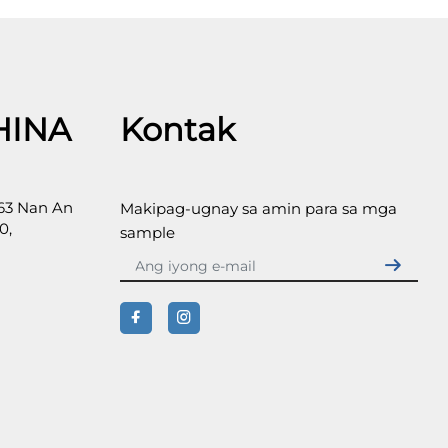
HINA
Kontak
 63 Nan An
Makipag-ugnay sa amin para sa mga
0,
sample