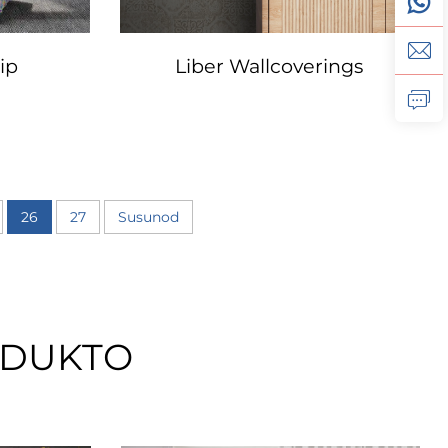
ip
Liber Wallcoverings
26
27
Susunod
ODUKTO