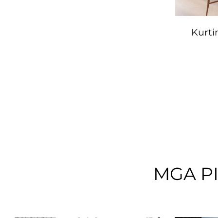
Kurti
MGA P