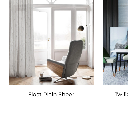
Float Plain Sheer
Twil