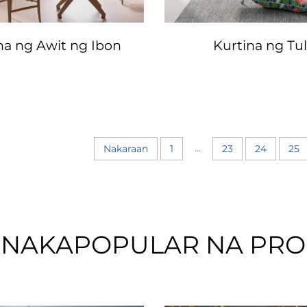
na ng Awit ng Ibon
Kurtina ng Tul
...
Nakaraan
1
23
24
25
INAKAPOPULAR NA PR