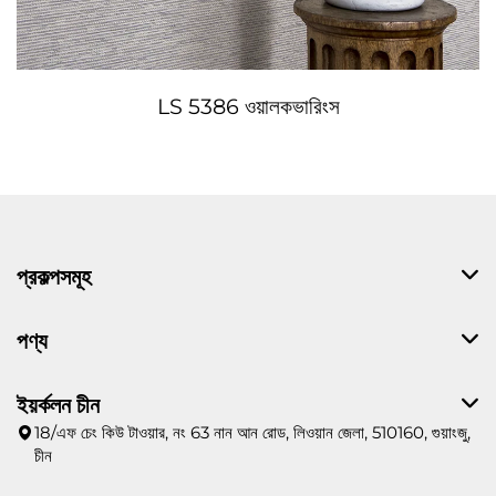
LS 5386 ওয়ালকভারিংস
প্রকল্পসমূহ
পণ্য
ইয়র্কলন চীন
18/এফ চেং কিউ টাওয়ার, নং 63 নান আন রোড, লিওয়ান জেলা, 510160, গুয়াংজু,
চীন