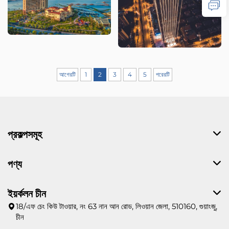
আগেরটি
1
2
3
4
5
পরেরটি
প্রকল্পসমূহ
পণ্য
ইয়র্কলন চীন
18/এফ চেং কিউ টাওয়ার, নং 63 নান আন রোড, লিওয়ান জেলা, 510160, গুয়াংজু,
চীন