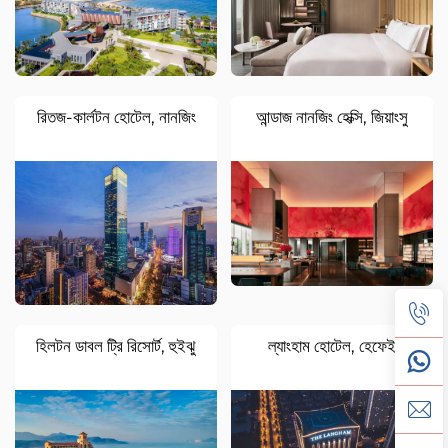
রিতজ-কার্লটন হোটেল, নানজিং
আন্ডাজ নানজিং হেক্সি, জিয়াংসু
হিলটন ডাবল ট্রি রিসোর্ট, হুইঝু
ল্যাংহাম হোটেল, হেফেই