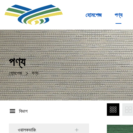
হোমপেজ
পণ্য
পণ্য
হোমপেজ
পণ্য
বিভাগ
ওয়ালকভারিং