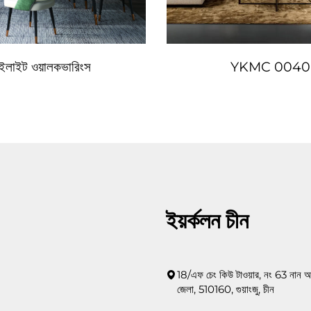
ুইলাইট ওয়ালকভারিংস
YKMC 0040
ইয়র্কলন চীন
18/এফ চেং কিউ টাওয়ার, নং 63 নান আ
জেলা, 510160, গুয়াংজু, চীন