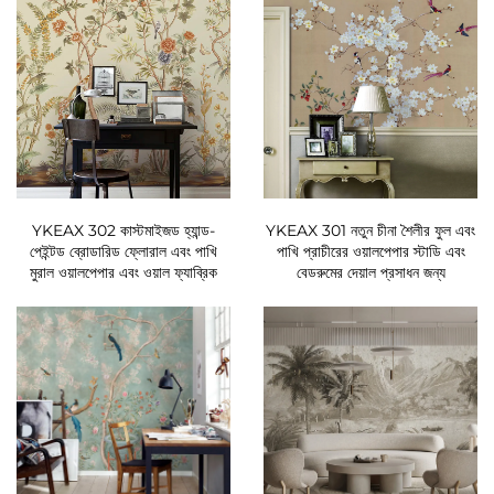
YKEAX 302 কাস্টমাইজড হ্যান্ড-
YKEAX 301 নতুন চীনা শৈলীর ফুল এবং
পেইন্টড ব্রোডারিড ফ্লোরাল এবং পাখি
পাখি প্রাচীরের ওয়ালপেপার স্টাডি এবং
মুরাল ওয়ালপেপার এবং ওয়াল ফ্যাব্রিক
বেডরুমের দেয়াল প্রসাধন জন্য