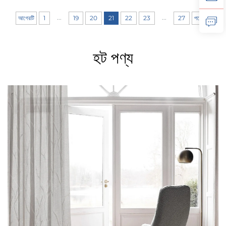
...
...
আগেরটি
1
19
20
21
22
23
27
পরেরটি
হট পণ্য