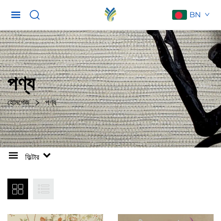
BN
পণ্য
হোমপেজ
পণ্য
ফিল্টার