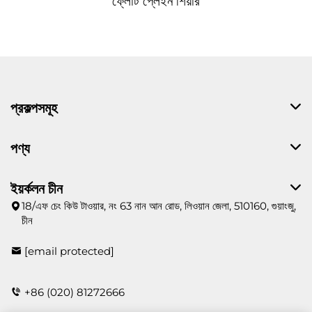
ফ্লোট প্লেইন শিয়ার
প্রকল্পসমূহ
পণ্য
ইয়র্কলন চীন
18/এফ চেং কিউ টাওয়ার, নং 63 নান আন রোড, লিওয়ান জেলা, 510160, গুয়াংজু,
চীন
[email protected]
+86 (020) 81272666