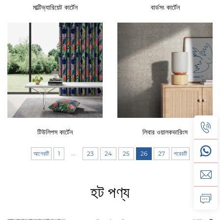
মাল্টিভ্যারিয়েট কার্টেন
বার্ডসং কার্টেন
টিউলিপস কার্টেন
লিবার ওয়ালকভারিংস
...
আগেরটি
1
23
24
25
26
27
পরেরটি
হট পণ্য