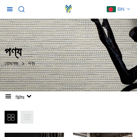
BN
পণ্য
হোমপেজ
পণ্য
ফিল্টার