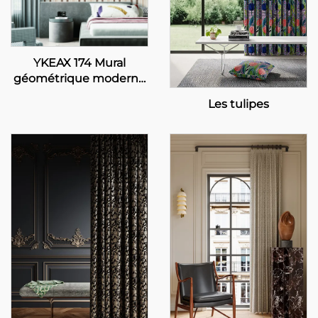
YKEAX 174 Mural
géométrique moderne
résistant au feu sur
Les tulipes
mesure pour la
décoration des murs
des chambres et des
hôtels