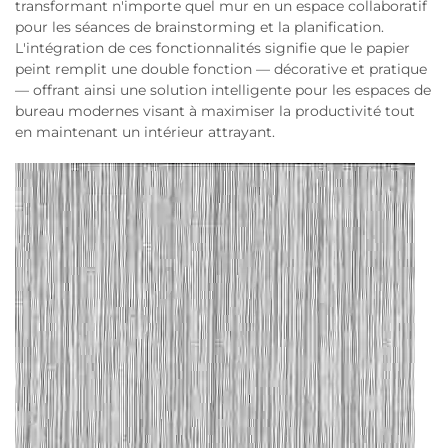
transformant n'importe quel mur en un espace collaboratif
pour les séances de brainstorming et la planification.
L'intégration de ces fonctionnalités signifie que le papier
peint remplit une double fonction — décorative et pratique
— offrant ainsi une solution intelligente pour les espaces de
bureau modernes visant à maximiser la productivité tout
en maintenant un intérieur attrayant.