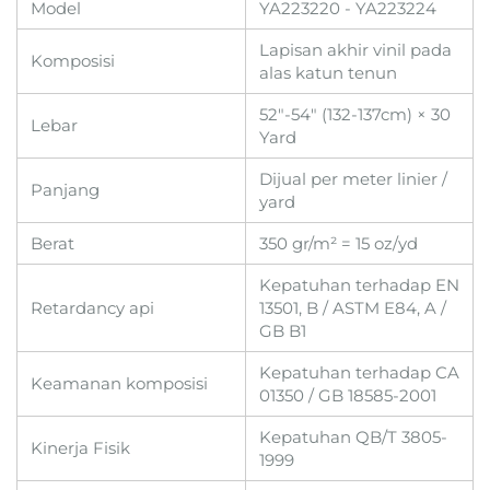
Model
YA223220 - YA223224
Lapisan akhir vinil pada
Komposisi
alas katun tenun
52"-54" (132-137cm) × 30
Lebar
Yard
Dijual per meter linier /
Panjang
yard
Berat
350 gr/m² = 15 oz/yd
Kepatuhan terhadap EN
Retardancy api
13501, B / ASTM E84, A /
GB B1
Kepatuhan terhadap CA
Keamanan komposisi
01350 / GB 18585-2001
Kepatuhan QB/T 3805-
Kinerja Fisik
1999