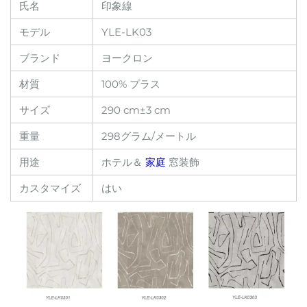
氏名
印象線
モデル
YLE-LK03
ブランド
ヨークロン
材質
100% プラス
サイズ
290 cm±3 cm
重量
298グラム/メートル
用途
ホテル＆
家庭
窓装飾
カスタマイズ
はい