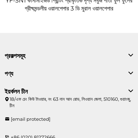
YF-SN1 কাস্টমাইজড প্রিন্টিং প্রাকৃতিক দৃশ্য সবুজ পাতা ফুল ফুলের
গ্রীষ্মমন্ডলীয় ওয়ালপেপার 3 ডি মুরাল ওয়ালপেপার
প্রকল্পসমূহ
পণ্য
ইয়র্কলন চীন
18/এফ চেং কিউ টাওয়ার, নং 63 নান আন রোড, লিওয়ান জেলা, 510160, গুয়াংজু,
চীন
[email protected]
+86 (020) 81272666