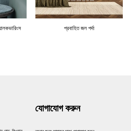
য়ালকভারিংস
প্রবাহিত জল পর্দা
যোগাযোগ করুন
ন রোড, লিওয়ান