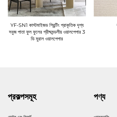
YF-SN1 কাস্টমাইজড প্রিন্টিং প্রাকৃতিক দৃশ্য
সবুজ পাতা ফুল ফুলের গ্রীষ্মমন্ডলীয় ওয়ালপেপার 3
ডি মুরাল ওয়ালপেপার
প্রকল্পসমূহ
পণ্য
হোটেল এবং রিসোর্ট
ওয়ালকভারিং