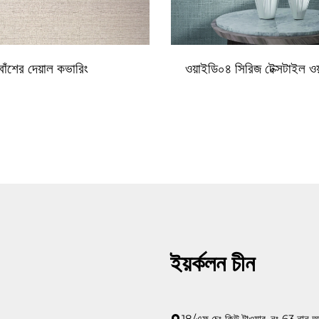
বাঁশের দেয়াল কভারিং
ওয়াইডি০৪ সিরিজ টেক্সটাইল ও
ইয়র্কলন চীন
18/এফ চেং কিউ টাওয়ার, নং 63 নান আ