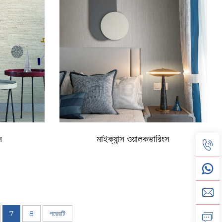
স
মাইক্যান্স ওয়ালকভারিংস
7
8
পরেরটি