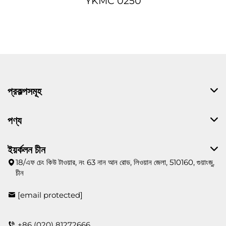
YKMC 0250
প্রকল্পসমূহ
পণ্য
ইয়র্কলন চীন
18/এফ চেং কিউ টাওয়ার, নং 63 নান আন রোড, লিওয়ান জেলা, 510160, গুয়াংজু,
চীন
[email protected]
+86 (020) 81272666