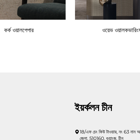
কর্ক ওয়ালপেপার
ওয়েভ ওয়ালকভারিং
ইয়র্কলন চীন
18/এফ চেং কিউ টাওয়ার, নং 63 নান আ
জেলা, 510160, গুয়াংজু, চীন