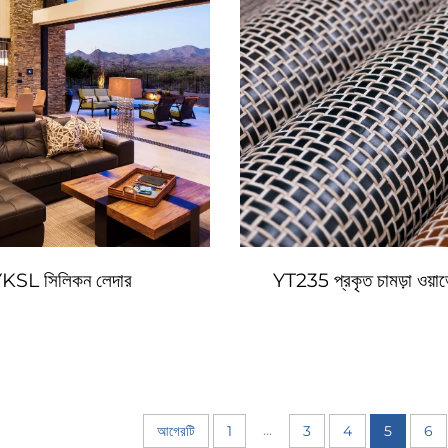
KSL সিলিকন লেদার
YT235 প্রকৃত চামড়া ওয়া
...
আগেরটি
1
3
4
5
6