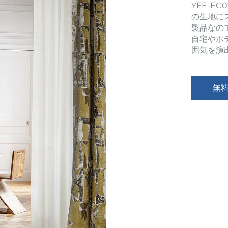
YFE-E
の生地に
製品なの
自宅やホ
囲気を演
無