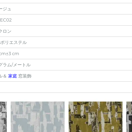
ージュ
-EC02
クロン
0%ポリエステル
 cm±3 cm
0グラム/メートル
ル＆
家庭
窓装飾